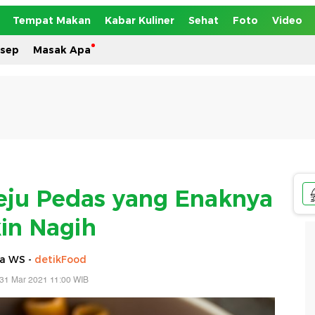
Tempat Makan
Kabar Kuliner
Sehat
Foto
Video
esep
Masak Apa
eju Pedas yang Enaknya
kin Nagih
ia WS -
detikFood
31 Mar 2021 11:00 WIB