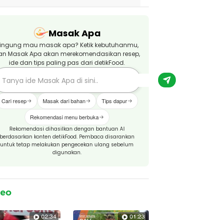
Masak Apa
ingung mau masak apa? Ketik kebutuhanmu,
an Masak Apa akan merekomendasikan resep,
ide dan tips paling pas dari detikFood.
Cari resep
Masak dari bahan
Tips dapur
Rekomendasi menu berbuka
Rekomendasi dihasilkan dengan bantuan AI
berdasarkan konten detikFood. Pembaca disarankan
untuk tetap melakukan pengecekan ulang sebelum
digunakan.
deo
02:34
01:23