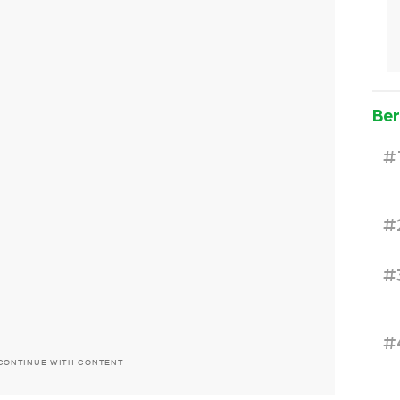
Ber
#
#
#
#
CONTINUE WITH CONTENT