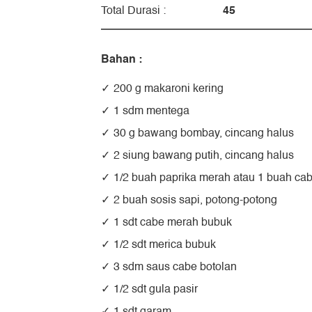
45
Total Durasi :
Bahan :
200 g makaroni kering
1 sdm mentega
30 g bawang bombay, cincang halus
2 siung bawang putih, cincang halus
1/2 buah paprika merah atau 1 buah ca
2 buah sosis sapi, potong-potong
1 sdt cabe merah bubuk
1/2 sdt merica bubuk
3 sdm saus cabe botolan
1/2 sdt gula pasir
1 sdt garam