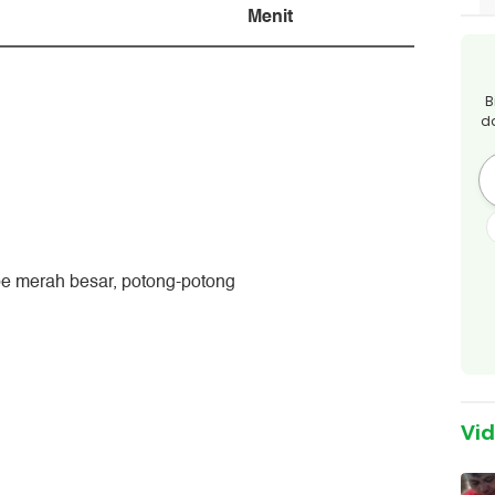
Menit
B
d
be merah besar, potong-potong
Vi