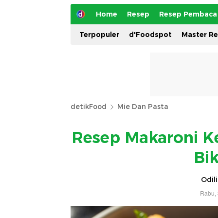
Home
Resep
Resep Pembaca
Terpopuler
d'Foodspot
Master R
detikFood
Mie Dan Pasta
Resep Makaroni K
Bi
Odil
Rabu, 