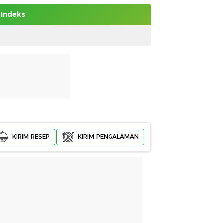
Indeks
KIRIM RESEP
KIRIM PENGALAMAN