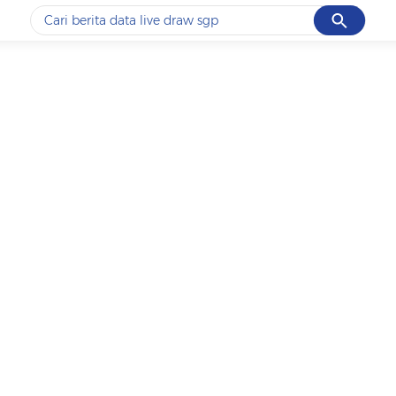
Cancel
Yang sedang ramai dicari
#1
data live draw sgp
#2
k-talk
#3
kebakaran
#4
prabowo
#5
gempa hari ini
Promoted
Terakhir yang dicari
Loading...