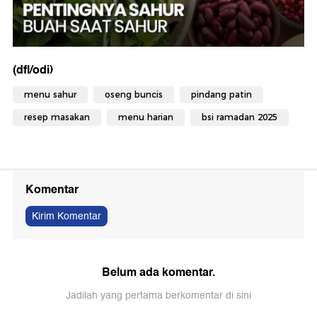
(dfl/odi)
menu sahur
oseng buncis
pindang patin
resep masakan
menu harian
bsi ramadan 2025
Komentar
Kirim Komentar
Belum ada komentar.
Jadilah yang pertama berkomentar di sini