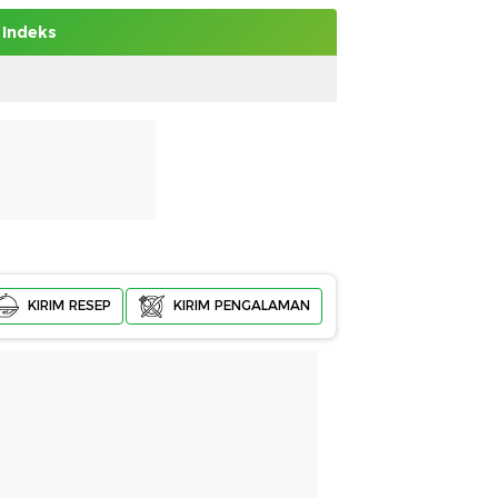
Indeks
KIRIM RESEP
KIRIM PENGALAMAN