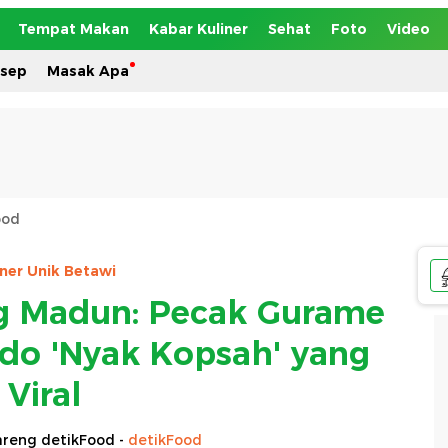
Tempat Makan
Kabar Kuliner
Sehat
Foto
Video
esep
Masak Apa
ood
iner Unik Betawi
g Madun: Pecak Gurame
ado 'Nyak Kopsah' yang
Viral
reng detikFood -
detikFood