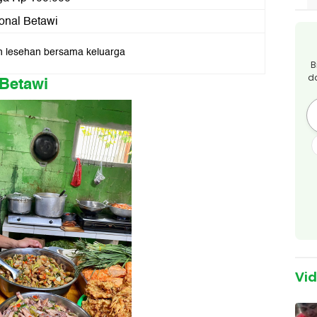
onal Betawi
 lesehan bersama keluarga
B
Betawi
d
Vi