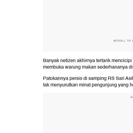
SCROLL TO 
Banyak netizen akhirnya tertarik mencici
membuka warung makan sederhananya di 
Patokannya persis di samping RS Sari Asi
tak menyurutkan minat pengunjung yang h
A