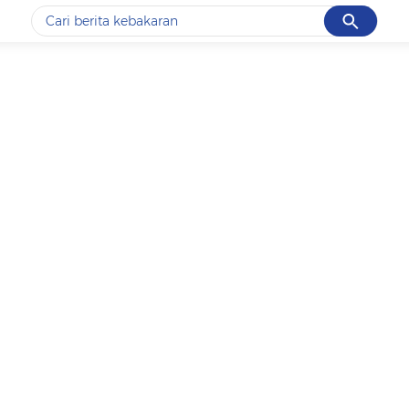
Cancel
Yang sedang ramai dicari
#1
data live draw sgp
#2
k-talk
#3
kebakaran
#4
prabowo
#5
gempa hari ini
Promoted
Terakhir yang dicari
Loading...