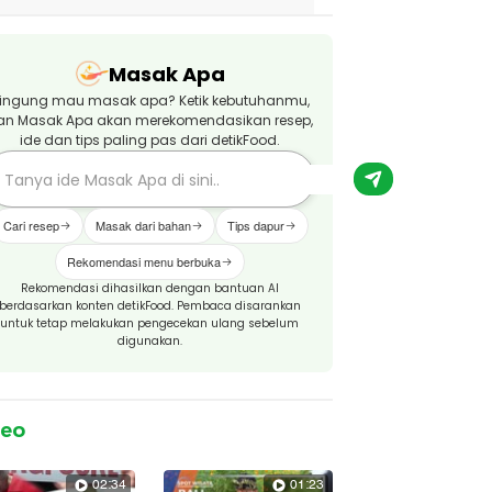
Masak Apa
ingung mau masak apa? Ketik kebutuhanmu,
an Masak Apa akan merekomendasikan resep,
ide dan tips paling pas dari detikFood.
Cari resep
Masak dari bahan
Tips dapur
Rekomendasi menu berbuka
Rekomendasi dihasilkan dengan bantuan AI
berdasarkan konten detikFood. Pembaca disarankan
untuk tetap melakukan pengecekan ulang sebelum
digunakan.
deo
02:34
01:23