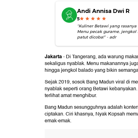
Andi Annisa Dwi R
5
“Kuliner Betawi yang rasany
Menu pecak gurame, jengkol
patut dicoba!” - adr
Jakarta
-
Di Tangerang, ada warung makan
sekaligus nyablak. Menu makanannya juga
hingga jengkol balado yang bikin semang
Sejak 2019, sosok Bang Madun viral di me
nyablak seperti orang Betawi kebanyaka
terlihat amat menghibur.
Bang Madun sesungguhnya adalah konten 
ciptakan. Ciri khasnya, Nyak Kopsah mema
emak-emak.