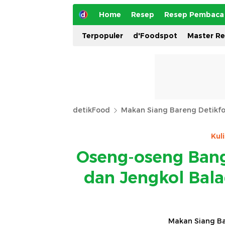
Home
Resep
Resep Pembaca
Terpopuler
d'Foodspot
Master R
detikFood
Makan Siang Bareng Detikf
Kul
Oseng-oseng Ban
dan Jengkol Bal
Makan Siang Ba