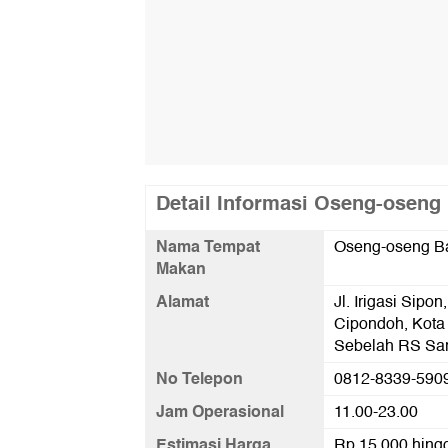
Detail Informasi Oseng-osen
Nama Tempat
Oseng-oseng B
Makan
Alamat
Jl. Irigasi Sip
Cipondoh, Kota
Sebelah RS Sar
No Telepon
0812-8339-590
Jam Operasional
11.00-23.00
Estimasi Harga
Rp 15.000 hing