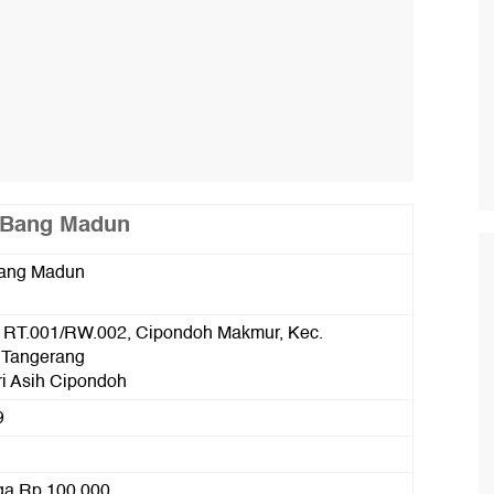
g Bang Madun
ang Madun
on, RT.001/RW.002, Cipondoh Makmur, Kec.
 Tangerang
i Asih Cipondoh
9
ga Rp 100.000