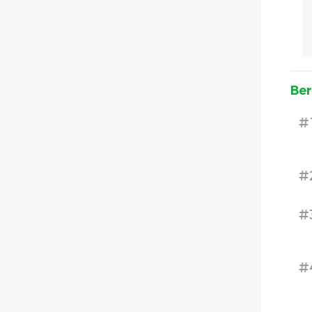
Ber
#
#
#
#