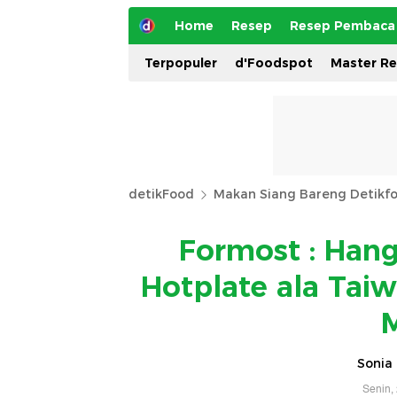
Home
Resep
Resep Pembaca
Terpopuler
d'Foodspot
Master R
detikFood
Makan Siang Bareng Detikf
Formost : Han
Hotplate ala Tai
Sonia 
Senin,