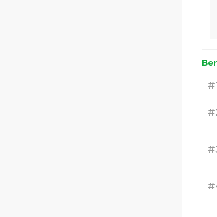
Ber
#
#
#
#