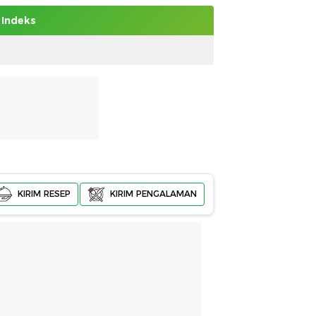
Indeks
KIRIM RESEP
KIRIM PENGALAMAN