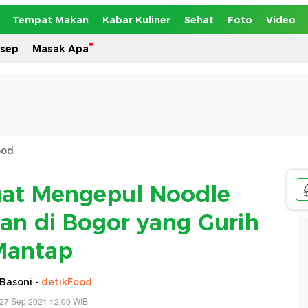
Tempat Makan
Kabar Kuliner
Sehat
Foto
Video
esep
Masak Apa
ood
gat Mengepul Noodle
wan di Bogor yang Gurih
Mantap
Basoni -
detikFood
 27 Sep 2021 12:00 WIB