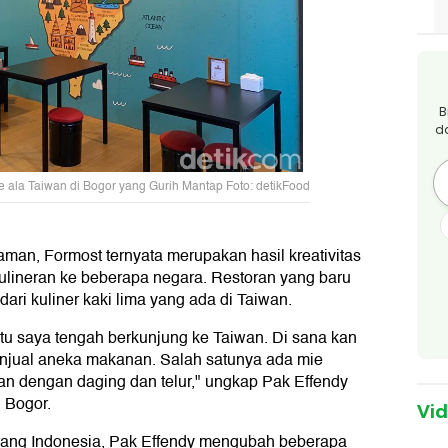
B
d
 ala Taiwan di Bogor yang Gurih Mantap Foto: detikFood
man, Formost ternyata merupakan hasil kreativitas
kulineran ke beberapa negara. Restoran yang baru
 dari kuliner kaki lima yang ada di Taiwan.
itu saya tengah berkunjung ke Taiwan. Di sana kan
njual aneka makanan. Salah satunya ada mie
jikan dengan daging dan telur," ungkap Pak Effendy
i Bogor.
Vi
rang Indonesia, Pak Effendy mengubah beberapa