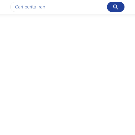
Cancel
Yang sedang ramai dicari
#1
data live draw sgp
#2
piala presiden 2026
#3
prabowo
#4
iran
#5
gempa hari ini
Promoted
Terakhir yang dicari
Loading...