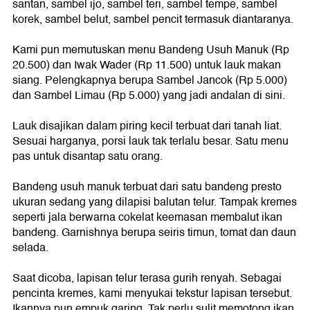
santan, sambel ijo, sambel teri, sambel tempe, sambel
korek, sambel belut, sambel pencit termasuk diantaranya.
Kami pun memutuskan menu Bandeng Usuh Manuk (Rp
20.500) dan Iwak Wader (Rp 11.500) untuk lauk makan
siang. Pelengkapnya berupa Sambel Jancok (Rp 5.000)
dan Sambel Limau (Rp 5.000) yang jadi andalan di sini.
Lauk disajikan dalam piring kecil terbuat dari tanah liat.
Sesuai harganya, porsi lauk tak terlalu besar. Satu menu
pas untuk disantap satu orang.
Bandeng usuh manuk terbuat dari satu bandeng presto
ukuran sedang yang dilapisi balutan telur. Tampak kremes
seperti jala berwarna cokelat keemasan membalut ikan
bandeng. Garnishnya berupa seiris timun, tomat dan daun
selada.
Saat dicoba, lapisan telur terasa gurih renyah. Sebagai
pencinta kremes, kami menyukai tekstur lapisan tersebut.
Ikannya pun empuk garing. Tak perlu sulit memotong ikan,