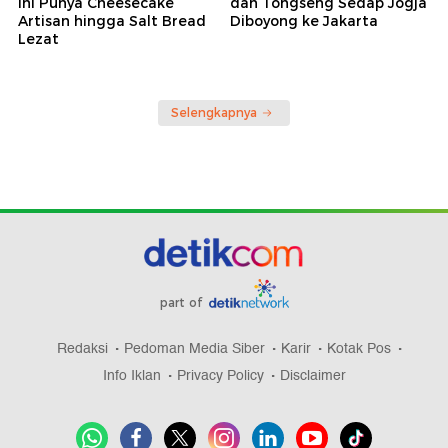
Ini Punya Cheesecake
dan Tongseng Sedap Jogja
Artisan hingga Salt Bread
Diboyong ke Jakarta
Lezat
Selengkapnya
part of
Redaksi
Pedoman Media Siber
Karir
Kotak Pos
Info Iklan
Privacy Policy
Disclaimer