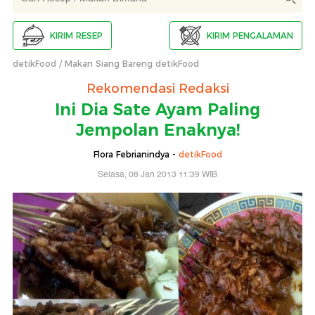
KIRIM RESEP
KIRIM PENGALAMAN
detikFood
Makan Siang Bareng detikFood
Rekomendasi Redaksi
Ini Dia Sate Ayam Paling
Jempolan Enaknya!
Flora Febrianindya -
detikFood
Selasa, 08 Jan 2013 11:39 WIB