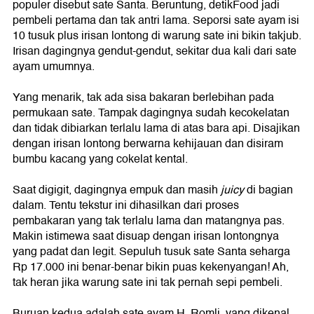
populer disebut sate Santa. Beruntung, detikFood jadi
pembeli pertama dan tak antri lama. Seporsi sate ayam isi
10 tusuk plus irisan lontong di warung sate ini bikin takjub.
Irisan dagingnya gendut-gendut, sekitar dua kali dari sate
ayam umumnya.
Yang menarik, tak ada sisa bakaran berlebihan pada
permukaan sate. Tampak dagingnya sudah kecokelatan
dan tidak dibiarkan terlalu lama di atas bara api. Disajikan
dengan irisan lontong berwarna kehijauan dan disiram
bumbu kacang yang cokelat kental.
Saat digigit, dagingnya empuk dan masih
juicy
di bagian
dalam. Tentu tekstur ini dihasilkan dari proses
pembakaran yang tak terlalu lama dan matangnya pas.
Makin istimewa saat disuap dengan irisan lontongnya
yang padat dan legit. Sepuluh tusuk sate Santa seharga
Rp 17.000 ini benar-benar bikin puas kekenyangan! Ah,
tak heran jika warung sate ini tak pernah sepi pembeli.
Buruan kedua adalah sate ayam H. Romli, yang dikenal