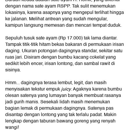
dengan nama sate ayam RSPP. Tak sulit menemukan
lokasinya, karena asapnya yang mengepul terlihat hingga
ke jalanan. Melihat antrean yang sudah mengular,
kamipun langsung memesan dan mencari tempat duduk.
Sepuluh tusuk sate ayam (Rp 17.000) tak lama diantar.
Tampak titik-titik hitam bekas bakaran di permukaan irisan
daging. Ukuran potongan dagingnya standar, sekitar satu
ruas jari. Disiram dengan bumbu kacang cokelat yang
sedikit lebih encer, irisan lontong, dan sambal rawit di
sisinya.
Hmm... dagingnya terasa lembut, legit, dan masih
menyisakan tekstur empuk
juicy
. Agaknya karena bumbu
olesan satenya yang lumayan banyak membuat rasanya
jadi gurih manis. Sesekali lidah masih menemukan
bagian lemak di permukaan dagingnya. Satenya pas
disantap dengan lontong yang tak terlalu padat. Makin
lengkap dengan taburan bawang goreng yang renyah
wangi!