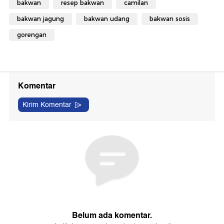
bakwan
resep bakwan
camilan
bakwan jagung
bakwan udang
bakwan sosis
gorengan