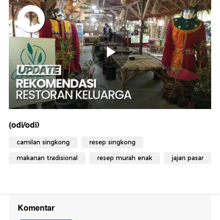
(odi/odi)
camilan singkong
resep singkong
makanan tradisional
resep murah enak
jajan pasar
Komentar