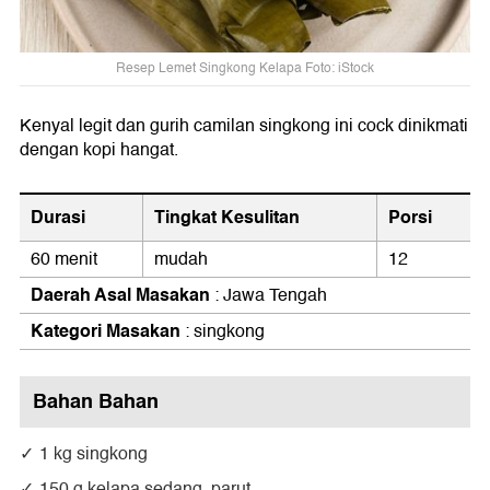
Resep Lemet Singkong Kelapa Foto: iStock
Kenyal legit dan gurih camilan singkong ini cock dinikmati
dengan kopi hangat.
Durasi
Tingkat Kesulitan
Porsi
60 menit
mudah
12
Daerah Asal Masakan
: Jawa Tengah
Kategori Masakan
: singkong
Bahan Bahan
1 kg singkong
150 g kelapa sedang, parut