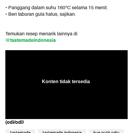
• Panggang dalam suhu 160℃ selama 15 menit.
• Beri taburan gula halus, sajikan.
Temukan resep menarik lainnya di
@tastemadeindonesia
(odi/odi)
tastemade
tastemade indonesia
kue putri salju