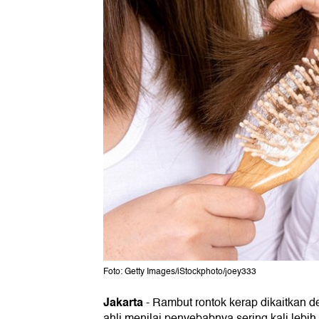
Foto: Getty Images/iStockphoto/joey333
Jakarta
-
Rambut rontok kerap dikaitkan 
ahli menilai penyebabnya sering kali lebi