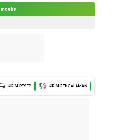
Indeks
KIRIM RESEP
KIRIM PENGALAMAN