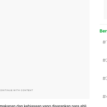
Ber
#
#
#
CONTINUE WITH CONTENT
#
t makanan dan kebiasaan yang disarankan para ahli