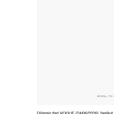
SCROLL TO 
Dilansir dari VOGUE (24/06/2026), beriku