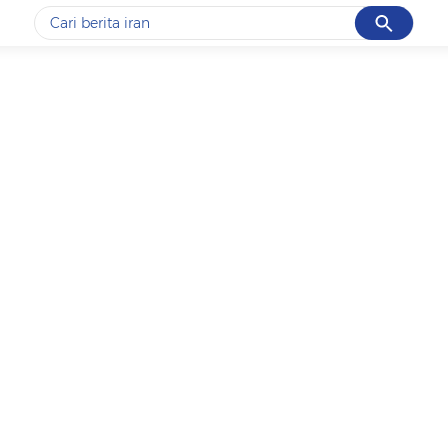
Cancel
Yang sedang ramai dicari
#1
data live draw sgp
#2
kebakaran
#3
prabowo
#4
iran
#5
gempa hari ini
Promoted
Terakhir yang dicari
Loading...