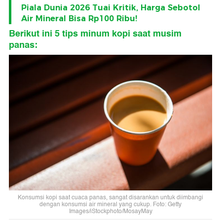
Piala Dunia 2026 Tuai Kritik, Harga Sebotol
Air Mineral Bisa Rp100 Ribu!
Berikut ini 5 tips minum kopi saat musim
panas:
Konsumsi kopi saat cuaca panas, sangat disarankan untuk diimbangi
dengan konsumsi air mineral yang cukup. Foto: Getty
Images/iStockphoto/MosayMay