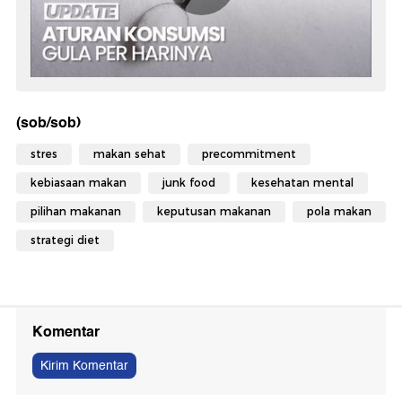
(sob/sob)
stres
makan sehat
precommitment
kebiasaan makan
junk food
kesehatan mental
pilihan makanan
keputusan makanan
pola makan
strategi diet
Komentar
Kirim Komentar