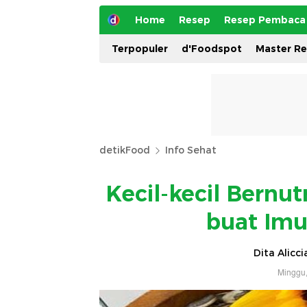
Home
Resep
Resep Pembaca
Terpopuler
d'Foodspot
Master R
detikFood
Info Sehat
Kecil-kecil Bernut
buat Imu
Dita Alicc
Minggu,