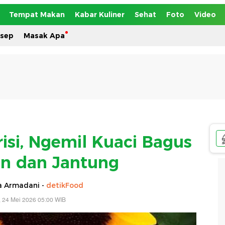
Tempat Makan
Kabar Kuliner
Sehat
Foto
Video
esep
Masak Apa
risi, Ngemil Kuaci Bagus
n dan Jantung
ia Armadani -
detikFood
 24 Mei 2026 05:00 WIB