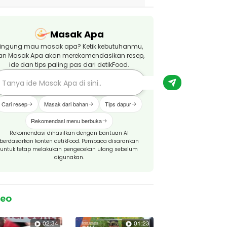
Masak Apa
ingung mau masak apa? Ketik kebutuhanmu,
an Masak Apa akan merekomendasikan resep,
ide dan tips paling pas dari detikFood.
Cari resep
Masak dari bahan
Tips dapur
Rekomendasi menu berbuka
Rekomendasi dihasilkan dengan bantuan AI
berdasarkan konten detikFood. Pembaca disarankan
untuk tetap melakukan pengecekan ulang sebelum
digunakan.
deo
02:34
01:23