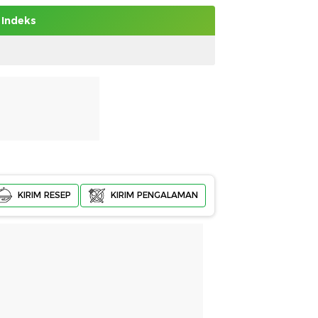
Indeks
KIRIM RESEP
KIRIM PENGALAMAN