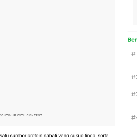
Ber
#
#
#
CONTINUE WITH CONTENT
#
satu sumber protein nabati yang cukup tinggi serta