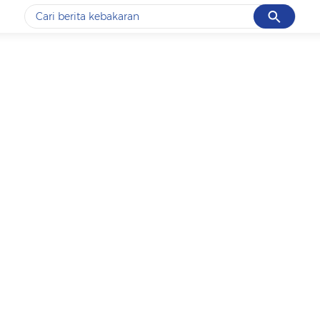
Cancel
Yang sedang ramai dicari
#1
data live draw sgp
#2
kebakaran
#3
prabowo
#4
iran
#5
gempa hari ini
Promoted
Terakhir yang dicari
Loading...