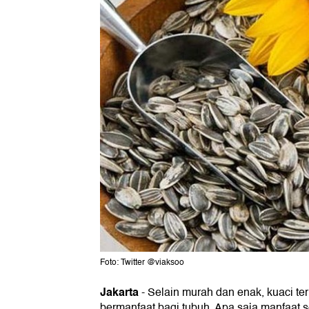
Foto: Twitter @viaksoo
Jakarta
-
Selain murah dan enak, kuaci te
bermanfaat bagi tubuh. Apa saja manfaat 