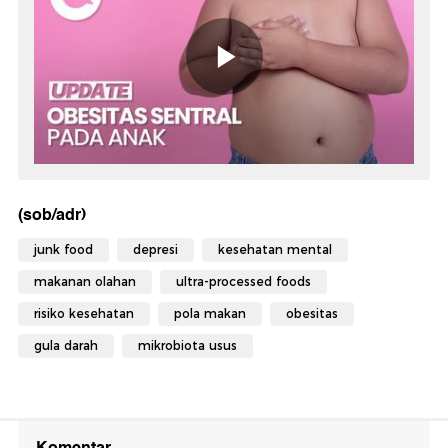
(sob/adr)
junk food
depresi
kesehatan mental
makanan olahan
ultra-processed foods
risiko kesehatan
pola makan
obesitas
gula darah
mikrobiota usus
Komentar