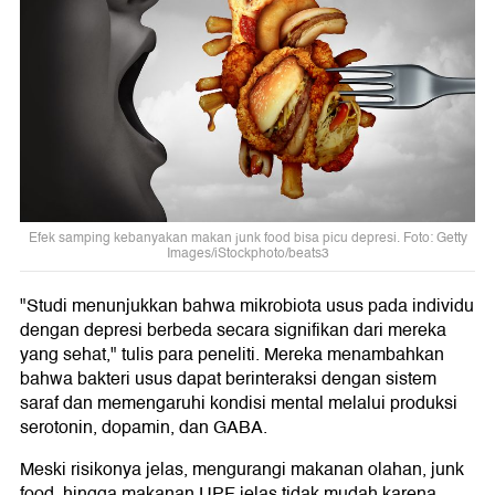
Efek samping kebanyakan makan junk food bisa picu depresi. Foto: Getty
Images/iStockphoto/beats3
"Studi menunjukkan bahwa mikrobiota usus pada individu
dengan depresi berbeda secara signifikan dari mereka
yang sehat," tulis para peneliti. Mereka menambahkan
bahwa bakteri usus dapat berinteraksi dengan sistem
saraf dan memengaruhi kondisi mental melalui produksi
serotonin, dopamin, dan GABA.
Meski risikonya jelas, mengurangi makanan olahan, junk
food, hingga makanan UPF jelas tidak mudah karena