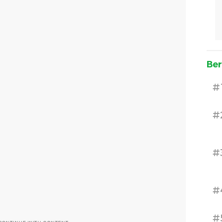
Ber
#
#
#
#
#