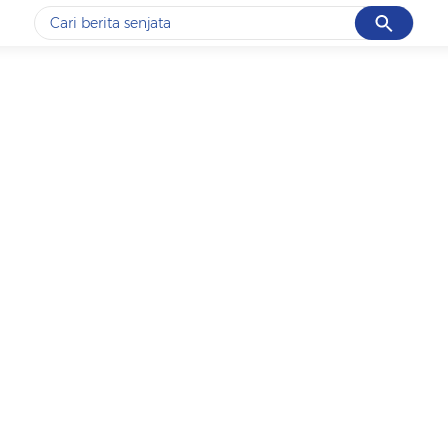
Cancel
Yang sedang ramai dicari
#1
data live draw sgp
#2
iran
#3
senjata
#4
prabowo
#5
gempa hari ini
Promoted
Terakhir yang dicari
Loading...