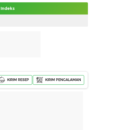
Indeks
KIRIM RESEP
KIRIM PENGALAMAN