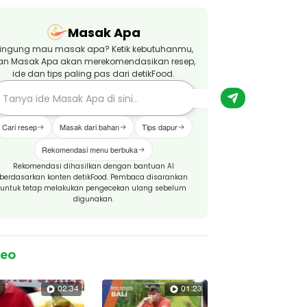
Masak Apa
ingung mau masak apa? Ketik kebutuhanmu,
an Masak Apa akan merekomendasikan resep,
ide dan tips paling pas dari detikFood.
Cari resep
Masak dari bahan
Tips dapur
Rekomendasi menu berbuka
Rekomendasi dihasilkan dengan bantuan AI
berdasarkan konten detikFood. Pembaca disarankan
untuk tetap melakukan pengecekan ulang sebelum
digunakan.
deo
02:34
01:23