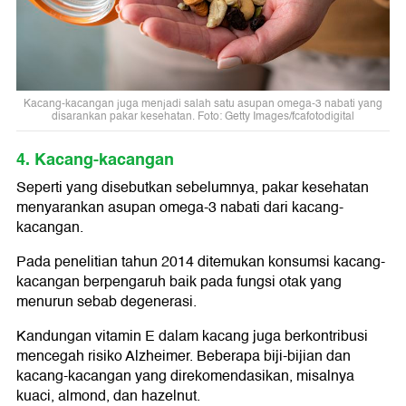
Kacang-kacangan juga menjadi salah satu asupan omega-3 nabati yang
disarankan pakar kesehatan. Foto: Getty Images/fcafotodigital
4. Kacang-kacangan
Seperti yang disebutkan sebelumnya, pakar kesehatan
menyarankan asupan omega-3 nabati dari kacang-
kacangan.
Pada penelitian tahun 2014 ditemukan konsumsi kacang-
kacangan berpengaruh baik pada fungsi otak yang
menurun sebab degenerasi.
Kandungan vitamin E dalam kacang juga berkontribusi
mencegah risiko Alzheimer. Beberapa biji-bijian dan
kacang-kacangan yang direkomendasikan, misalnya
kuaci, almond, dan hazelnut.