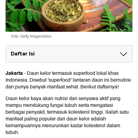
Foto: Getty Images/didoi
Daftar Isi
1. Mengurangi peradangan
Jakarta
-
Daun kelor termasuk superfood lokal khas
2. Cegah diabetes
Indonesia. Disebut 'superfood' lantaran daun ini bernutrisi
3. Jaga kesehatan prostat
dan punya banyak manfaat sehat. Berikut daftarnya!
4. Menurunkan berat badan
Daun kelor kaya akan nutrisi dan senyawa aktif yang
mampu mendukung fungsi tubuh serta mengatasi
5. Menurunkan kadar asam urat
berbagai penyakit, termasuk kolesterol tinggi. Salah satu
manfaat paling populer dari daun kelor adalah
6. Menurunkan tekanan darah
kemampuannya menurunkan kadar kolesterol dalam
tubuh.
7. Atasi cacingan