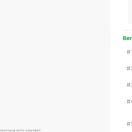
Ber
#
#
#
#
#
CONTINUE WITH CONTENT