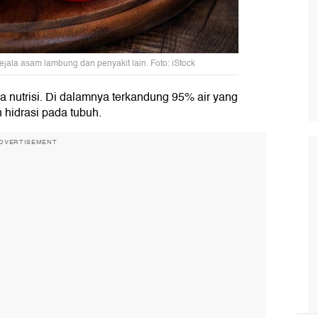
ejala asam lambung dan penyakit lain. Foto: iStock
 nutrisi. Di dalamnya terkandung 95% air yang
hidrasi pada tubuh.
DVERTISEMENT