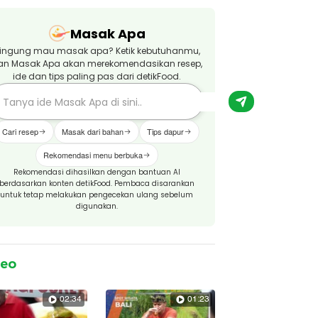
Masak Apa
ingung mau masak apa? Ketik kebutuhanmu,
an Masak Apa akan merekomendasikan resep,
ide dan tips paling pas dari detikFood.
Cari resep
Masak dari bahan
Tips dapur
Rekomendasi menu berbuka
Rekomendasi dihasilkan dengan bantuan AI
berdasarkan konten detikFood. Pembaca disarankan
untuk tetap melakukan pengecekan ulang sebelum
digunakan.
deo
02:34
01:23