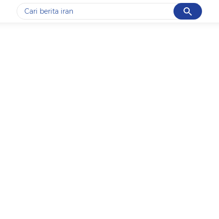
Cancel
Yang sedang ramai dicari
#1
data live draw sgp
#2
piala presiden 2026
#3
prabowo
#4
iran
#5
gempa hari ini
Promoted
Terakhir yang dicari
Loading...