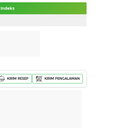
Indeks
KIRIM RESEP
KIRIM PENGALAMAN