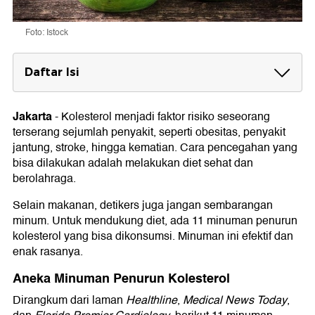
Foto: Istock
Daftar Isi
Aneka Minuman Penurun Kolesterol
1. Teh Hijau
Jakarta
-
Kolesterol menjadi faktor risiko seseorang
2. Air Kayu Manis
terserang sejumlah penyakit, seperti obesitas, penyakit
3. Air Lemon
jantung, stroke, hingga kematian. Cara pencegahan yang
4. Jus Buah
bisa dilakukan adalah melakukan diet sehat dan
5. Jus Sayur Hijau
berolahraga.
6. Kunyit Asam
7. Ramuan Galian Singset
Selain makanan, detikers juga jangan sembarangan
8. Minuman Kedelai
minum. Untuk mendukung diet, ada 11 minuman penurun
9. Smoothie Susu Nabati
10. Minuman Kakao
kolesterol yang bisa dikonsumsi. Minuman ini efektif dan
11. Minuman Gandum
enak rasanya.
Aneka Minuman Penurun Kolesterol
Dirangkum dari laman
Healthline
,
Medical News Today
,