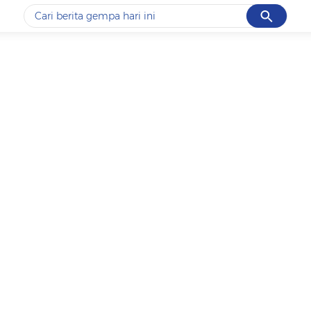
Cancel
Yang sedang ramai dicari
#1
data live draw sgp
#2
iran
#3
senjata
#4
prabowo
#5
gempa hari ini
Promoted
Terakhir yang dicari
Loading...