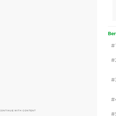
Ber
#
#
#
#
CONTINUE WITH CONTENT
#