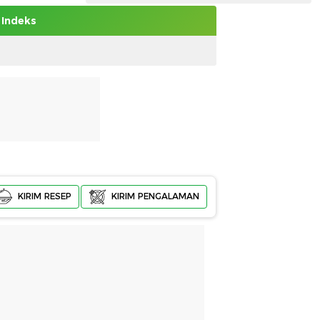
Indeks
KIRIM RESEP
KIRIM PENGALAMAN