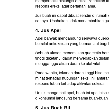
memperbaiki disfungsi ereksi. Penelitian l
respons ereksi agar bertahan lama.
Jus buah ini dapat dibuat sendiri di ruma
sarinya. Usahakan tidak menambahkan gul
4. Jus Apel
Apel banyak mengandung senyawa quercetin
bersifat antioksidan yang bermanfaat bagi 
Sebuah ulasan menemukan quercetin berh
tinggi diketahui dapat menyebabkan disfu
mengganggu aliran darah ke alat vital.
Pada wanita, tekanan darah tinggi bisa m
minat terhadap hubungan seks. Ini lantar
respons tubuh terhadap aktivitas seksual.
Untuk mengambil apel, buah ini apel bisa 
dikonsumsi langsung bersama buah-buah l
5. Jus Buah Bit