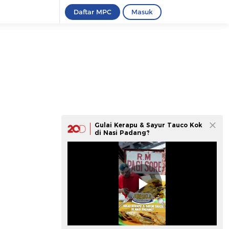
Daftar MPC
Masuk
Gulai Kerapu & Sayur Tauco Kok
di Nasi Padang?