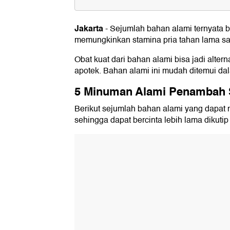
5 Minuman Alami Penambah Stam
1. Teh
Jakarta
-
Sejumlah bahan alami ternyata be
2. Kopi
memungkinkan stamina pria tahan lama saat
3. Jus Delima
4. Jus Apel
Obat kuat dari bahan alami bisa jadi altern
5. Jus Buah Bit
apotek. Bahan alami ini mudah ditemui dal
5 Minuman Alami Penambah 
Berikut sejumlah bahan alami yang dapat 
sehingga dapat bercinta lebih lama dikutip