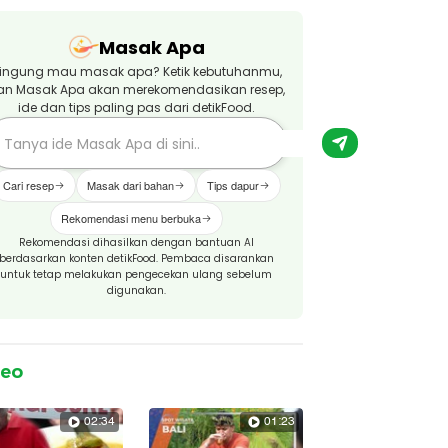
Masak Apa
ingung mau masak apa? Ketik kebutuhanmu,
an Masak Apa akan merekomendasikan resep,
ide dan tips paling pas dari detikFood.
Cari resep
Masak dari bahan
Tips dapur
Rekomendasi menu berbuka
Rekomendasi dihasilkan dengan bantuan AI
berdasarkan konten detikFood. Pembaca disarankan
untuk tetap melakukan pengecekan ulang sebelum
digunakan.
deo
02:34
01:23