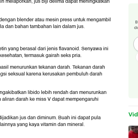
ain melaporkan, jus biji delima dapat meningkatkan
h dengan blender atau mesin press untuk mengambil
B
a dan bahan tambahan lain dalam jus.
d
 yang berasal dari jenis flavanoid. Senyawa ini
kesehatan, termasuk gairah seks pria.
asil menurunkan tekanan darah. Tekanan darah
ngsi seksual karena kerusakan pembuluh darah
engakibatkan libido lebih rendah dan menurunkan
an aliran darah ke miss V dapat mempengaruhi
Vi
dijadikan jus dan diminum. Buah ini dapat pula
ainnya yang kaya vitamin dan mineral.