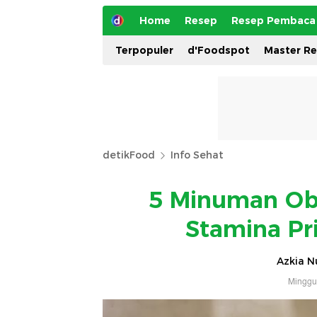
Home
Resep
Resep Pembaca
Terpopuler
d'Foodspot
Master R
detikFood
Info Sehat
5 Minuman Oba
Stamina Pr
Azkia Nu
Minggu