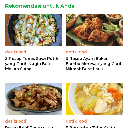
Rekomendasi untuk Anda
detikFood
detikFood
3 Resep Tumis Sawi Putih
3 Resep Ayam Bakar
yang Gurih Nagih Buat
Bumbu Meresap yang Gurih
Makan Siang
Nikmat Buat Lauk
detikFood
detikFood
Resep Beef Teriyaki ala
3 Resep Sup Telur Gurih