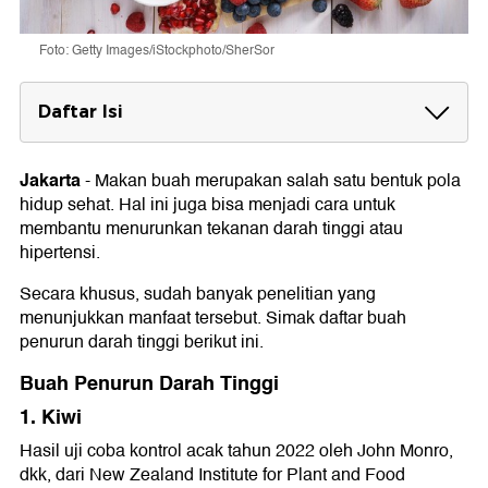
Foto: Getty Images/iStockphoto/SherSor
Daftar Isi
Buah Penurun Darah Tinggi
1. Kiwi
Jakarta
-
Makan buah merupakan salah satu bentuk pola
2. Pisang
hidup sehat. Hal ini juga bisa menjadi cara untuk
3. Buah Sitrus
membantu menurunkan tekanan darah tinggi atau
4. Apel
hipertensi.
5. Beri-berian
6. Delima
Secara khusus, sudah banyak penelitian yang
7. Semangka
menunjukkan manfaat tersebut. Simak daftar buah
penurun darah tinggi berikut ini.
Buah Penurun Darah Tinggi
1. Kiwi
Hasil uji coba kontrol acak tahun 2022 oleh John Monro,
dkk, dari New Zealand Institute for Plant and Food