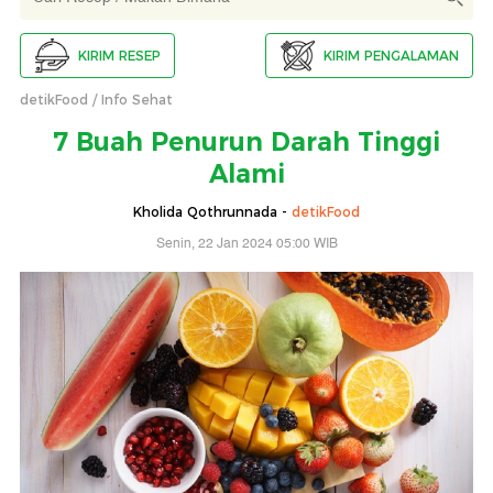
KIRIM RESEP
KIRIM PENGALAMAN
detikFood
Info Sehat
7 Buah Penurun Darah Tinggi
Alami
Kholida Qothrunnada -
detikFood
Senin, 22 Jan 2024 05:00 WIB