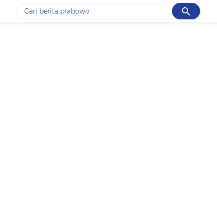
Cancel
Yang sedang ramai dicari
#1
ketik
#2
bromo
#3
streaming motogp
#4
prabowo
#5
data live draw sgp
Promoted
Terakhir yang dicari
Loading...