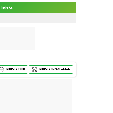
Indeks
KIRIM RESEP
KIRIM PENGALAMAN