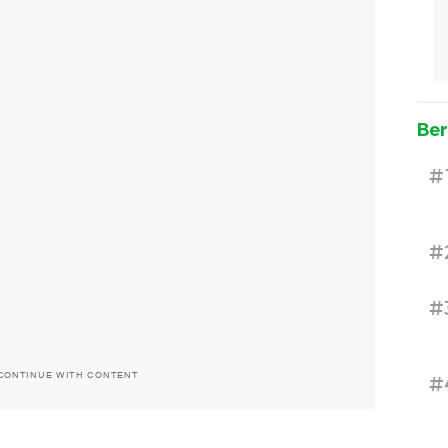
Ber
#
#
#
CONTINUE WITH CONTENT
#