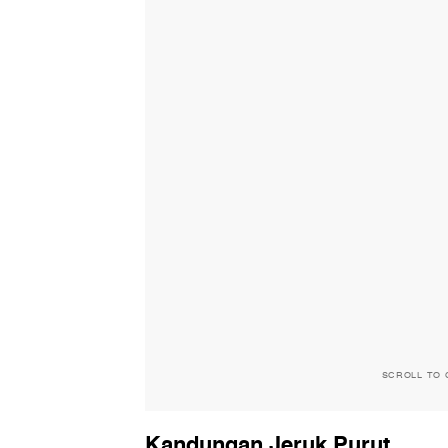
SCROLL TO 
Kandungan Jeruk Purut