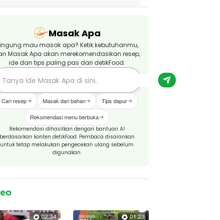
Masak Apa
ingung mau masak apa? Ketik kebutuhanmu,
an Masak Apa akan merekomendasikan resep,
ide dan tips paling pas dari detikFood.
Cari resep
Masak dari bahan
Tips dapur
Rekomendasi menu berbuka
Rekomendasi dihasilkan dengan bantuan AI
berdasarkan konten detikFood. Pembaca disarankan
untuk tetap melakukan pengecekan ulang sebelum
digunakan.
deo
02:34
01:23