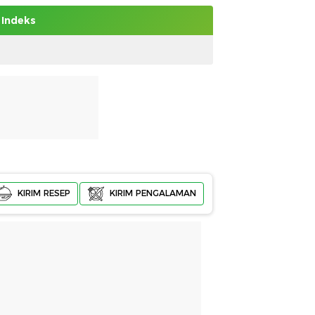
Indeks
KIRIM RESEP
KIRIM PENGALAMAN