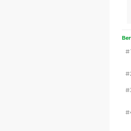
Ber
#
#
#
#