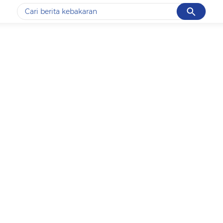
Cancel
Yang sedang ramai dicari
#1
data live draw sgp
#2
k-talk
#3
kebakaran
#4
prabowo
#5
gempa hari ini
Promoted
Terakhir yang dicari
Loading...