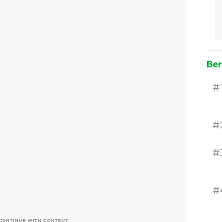
Ber
#
#
#
#
CONTINUE WITH CONTENT