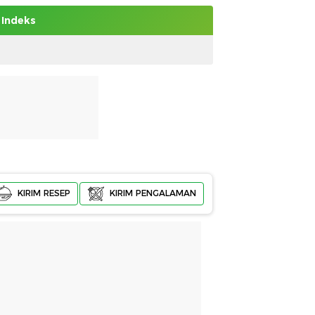
Indeks
KIRIM RESEP
KIRIM PENGALAMAN