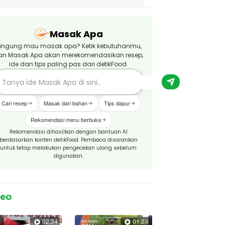
Masak Apa
ingung mau masak apa? Ketik kebutuhanmu,
an Masak Apa akan merekomendasikan resep,
ide dan tips paling pas dari detikFood.
Cari resep
Masak dari bahan
Tips dapur
Rekomendasi menu berbuka
Rekomendasi dihasilkan dengan bantuan AI
berdasarkan konten detikFood. Pembaca disarankan
untuk tetap melakukan pengecekan ulang sebelum
digunakan.
deo
02:34
01:23