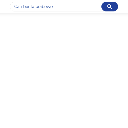
Cancel
Yang sedang ramai dicari
#1
data live draw sgp
#2
kebakaran
#3
prabowo
#4
iran
#5
gempa hari ini
Promoted
Terakhir yang dicari
Loading...