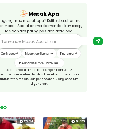
Masak Apa
ingung mau masak apa? Ketik kebutuhanmu,
an Masak Apa akan merekomendasikan resep,
ide dan tips paling pas dari detikFood.
Cari resep
Masak dari bahan
Tips dapur
Rekomendasi menu berbuka
Rekomendasi dihasilkan dengan bantuan AI
berdasarkan konten detikFood. Pembaca disarankan
untuk tetap melakukan pengecekan ulang sebelum
digunakan.
deo
02:34
01:23