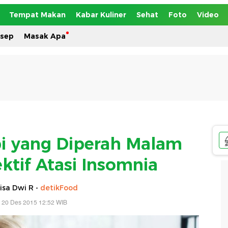
Tempat Makan
Kabar Kuliner
Sehat
Foto
Video
esep
Masak Apa
i yang Diperah Malam
ektif Atasi Insomnia
isa Dwi R -
detikFood
 20 Des 2015 12:52 WIB