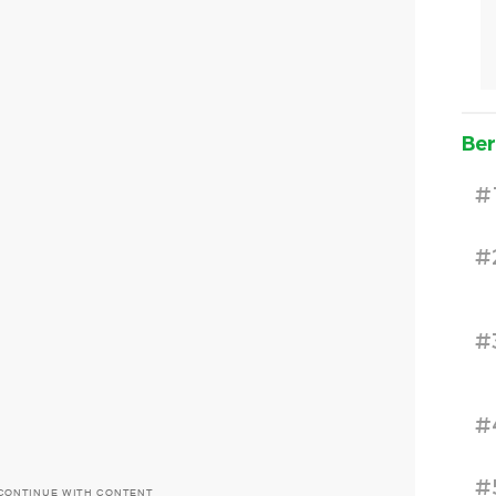
Ber
#
#
#
#
#
CONTINUE WITH CONTENT