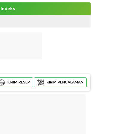
Indeks
KIRIM RESEP
KIRIM PENGALAMAN