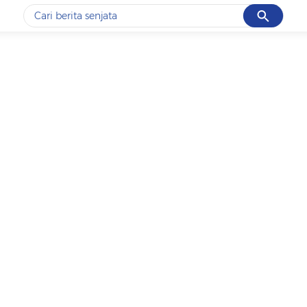
Cancel
Yang sedang ramai dicari
#1
data live draw sgp
#2
iran
#3
senjata
#4
prabowo
#5
gempa hari ini
Promoted
Terakhir yang dicari
Loading...