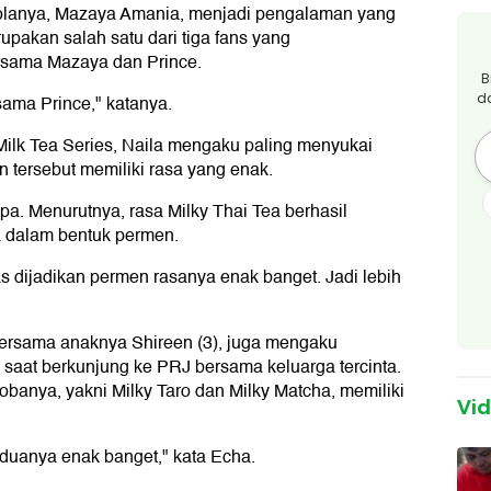
olanya, Mazaya Amania, menjadi pengalaman yang
upakan salah satu dari tiga fans yang
rsama Mazaya dan Prince.
B
d
ama Prince," katanya.
 Milk Tea Series, Naila mengaku paling menyukai
an tersebut memiliki rasa yang enak.
upa. Menurutnya, rasa Milky Thai Tea berhasil
 dalam bentuk permen.
s dijadikan permen rasanya enak banget. Jadi lebih
 bersama anaknya Shireen (3), juga mengaku
 saat berkunjung ke PRJ bersama keluarga tercinta.
banya, yakni Milky Taro dan Milky Matcha, memiliki
Vi
duanya enak banget," kata Echa.