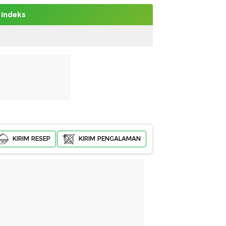
Indeks
KIRIM RESEP
KIRIM PENGALAMAN