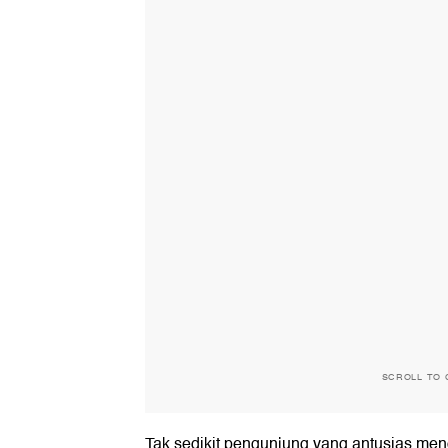
SCROLL TO 
Tak sedikit pengunjung yang antusias menc