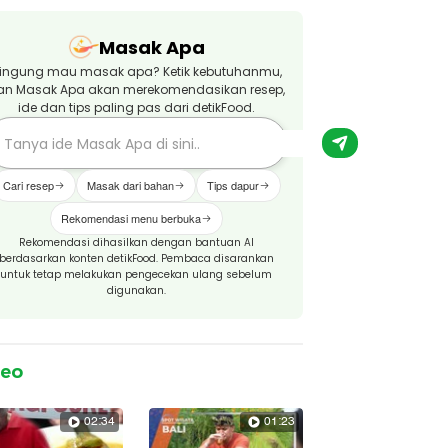
Masak Apa
ingung mau masak apa? Ketik kebutuhanmu,
an Masak Apa akan merekomendasikan resep,
ide dan tips paling pas dari detikFood.
Cari resep
Masak dari bahan
Tips dapur
Rekomendasi menu berbuka
Rekomendasi dihasilkan dengan bantuan AI
berdasarkan konten detikFood. Pembaca disarankan
untuk tetap melakukan pengecekan ulang sebelum
digunakan.
deo
02:34
01:23