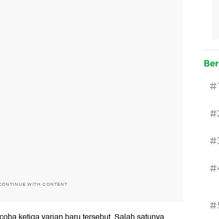
Ber
#
#
#
#
CONTINUE WITH CONTENT
#
oba ketiga varian baru tersebut. Salah satunya