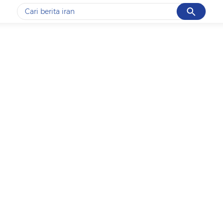
Cancel
Yang sedang ramai dicari
#1
data live draw sgp
#2
piala presiden 2026
#3
prabowo
#4
iran
#5
gempa hari ini
Promoted
Terakhir yang dicari
Loading...