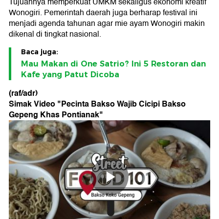
Tujuannya memperkuat UMKM sekaligus ekonomi kreatif
Wonogiri. Pemerintah daerah juga berharap festival ini
menjadi agenda tahunan agar mie ayam Wonogiri makin
dikenal di tingkat nasional.
Baca juga:
Mau Makan di One Satrio? Ini 5 Restoran dan
Kafe yang Patut Dicoba
(raf/adr)
Simak Video "
Pecinta Bakso Wajib Cicipi Bakso
Gepeng Khas Pontianak
"