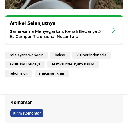
Artikel Selanjutnya
Sama-sama Menyegarkan, Kenali Bedanya 5
Es Campur Tradisional Nusantara
mie ayam wonogiri
bakso
kuliner indonesia
akulturasi budaya
festival mie ayam bakso
rekor muri
makanan khas
Komentar
Kirim Komentar