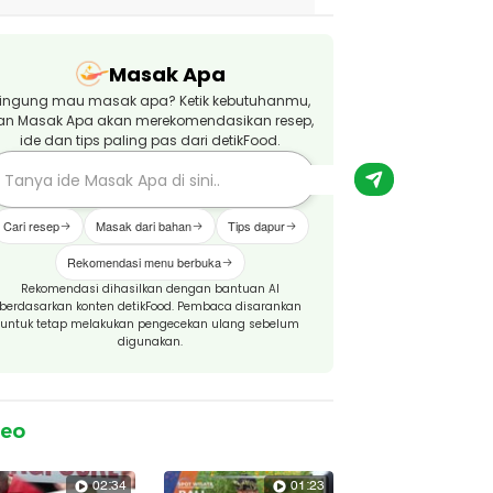
Masak Apa
ingung mau masak apa? Ketik kebutuhanmu,
an Masak Apa akan merekomendasikan resep,
ide dan tips paling pas dari detikFood.
Cari resep
Masak dari bahan
Tips dapur
Rekomendasi menu berbuka
Rekomendasi dihasilkan dengan bantuan AI
berdasarkan konten detikFood. Pembaca disarankan
untuk tetap melakukan pengecekan ulang sebelum
digunakan.
deo
02:34
01:23