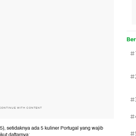
Ber
#
#
#
CONTINUE WITH CONTENT
#
5), setidaknya ada 5 kuliner Portugal yang wajib
#
kut daftarnya: