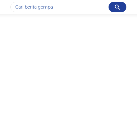
Cancel
Yang sedang ramai dicari
#1
gempa hari ini
#2
gempa
#3
iran
#4
demo
#5
prabowo
Promoted
Terakhir yang dicari
Loading...