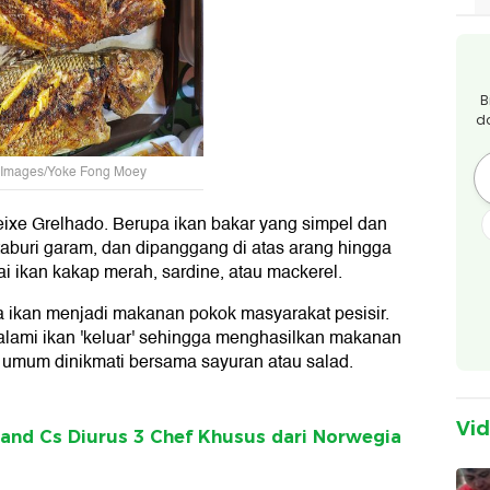
B
d
y Images/Yoke Fong Moey
 Peixe Grelhado. Berupa ikan bakar yang simpel dan
ditaburi garam, dan dipanggang di atas arang hingga
i ikan kakap merah, sardine, atau mackerel.
a ikan menjadi makanan pokok masyarakat pesisir.
lami ikan 'keluar' sehingga menghasilkan makanan
a umum dinikmati bersama sayuran atau salad.
Vi
and Cs Diurus 3 Chef Khusus dari Norwegia