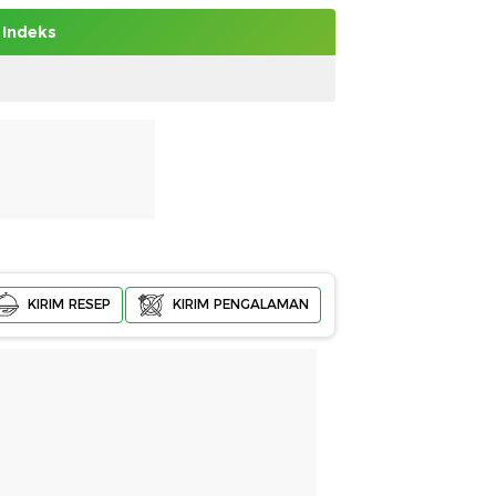
Indeks
KIRIM RESEP
KIRIM PENGALAMAN