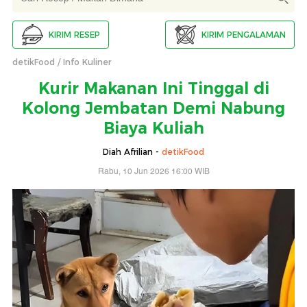
KIRIM RESEP
KIRIM PENGALAMAN
detikFood
Info Kuliner
Kurir Makanan Ini Tinggal di
Kolong Jembatan Demi Nabung
Biaya Kuliah
Diah Afrilian -
detikFood
Rabu, 10 Jun 2026 16:00 WIB