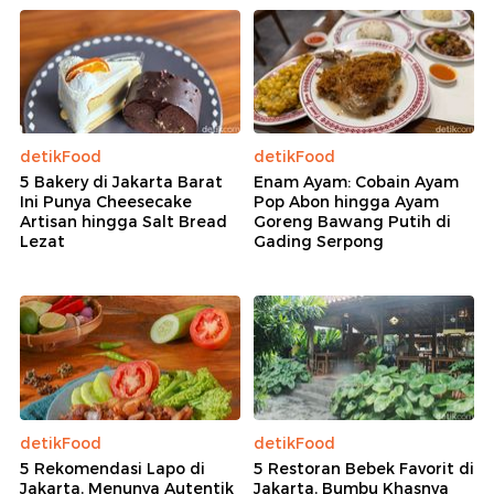
detikFood
detikFood
5 Bakery di Jakarta Barat
Enam Ayam: Cobain Ayam
Ini Punya Cheesecake
Pop Abon hingga Ayam
Artisan hingga Salt Bread
Goreng Bawang Putih di
Lezat
Gading Serpong
detikFood
detikFood
5 Rekomendasi Lapo di
5 Restoran Bebek Favorit di
Jakarta, Menunya Autentik
Jakarta, Bumbu Khasnya