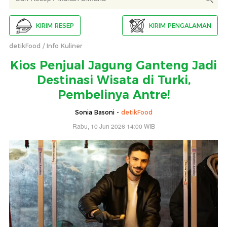
KIRIM RESEP
KIRIM PENGALAMAN
detikFood
Info Kuliner
Kios Penjual Jagung Ganteng Jadi
Destinasi Wisata di Turki,
Pembelinya Antre!
Sonia Basoni -
detikFood
Rabu, 10 Jun 2026 14:00 WIB