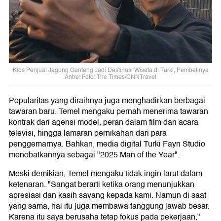
Kios Penjual Jagung Ganteng Jadi Destinasi Wisata di Turki, Pembelinya
Antre! Foto: The Times/CNNTravel
Popularitas yang diraihnya juga menghadirkan berbagai
tawaran baru. Temel mengaku pernah menerima tawaran
kontrak dari agensi model, peran dalam film dan acara
televisi, hingga lamaran pernikahan dari para
penggemarnya. Bahkan, media digital Turki Fayn Studio
menobatkannya sebagai "2025 Man of the Year".
Meski demikian, Temel mengaku tidak ingin larut dalam
ketenaran. "Sangat berarti ketika orang menunjukkan
apresiasi dan kasih sayang kepada kami. Namun di saat
yang sama, hal itu juga membawa tanggung jawab besar.
Karena itu saya berusaha tetap fokus pada pekerjaan,"