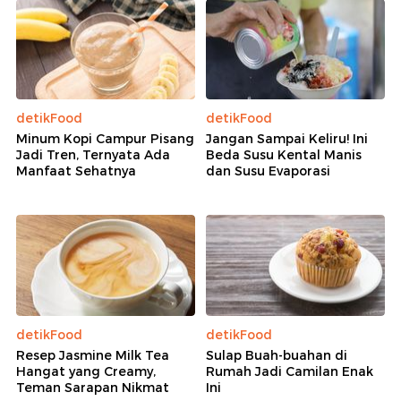
detikFood
detikFood
Minum Kopi Campur Pisang
Jangan Sampai Keliru! Ini
Jadi Tren, Ternyata Ada
Beda Susu Kental Manis
Manfaat Sehatnya
dan Susu Evaporasi
detikFood
detikFood
Resep Jasmine Milk Tea
Sulap Buah-buahan di
Hangat yang Creamy,
Rumah Jadi Camilan Enak
Teman Sarapan Nikmat
Ini