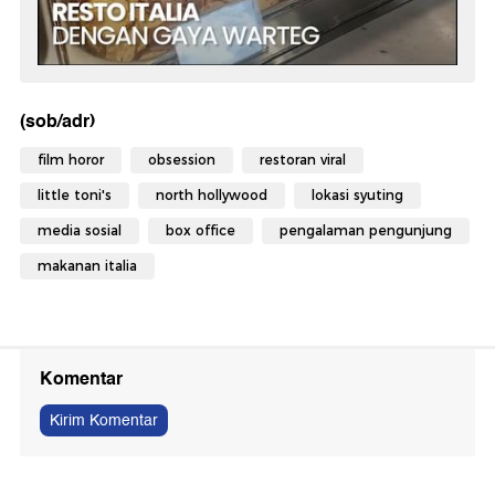
(sob/adr)
film horor
obsession
restoran viral
little toni's
north hollywood
lokasi syuting
media sosial
box office
pengalaman pengunjung
makanan italia
Komentar
Kirim Komentar