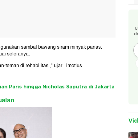
B
d
enggunakan sambal bawang siram minyak panas.
uai seleranya.
-teman di rehabilitasi," ujar Timotius.
an Paris hingga Nicholas Saputra di Jakarta
ualan
Vi