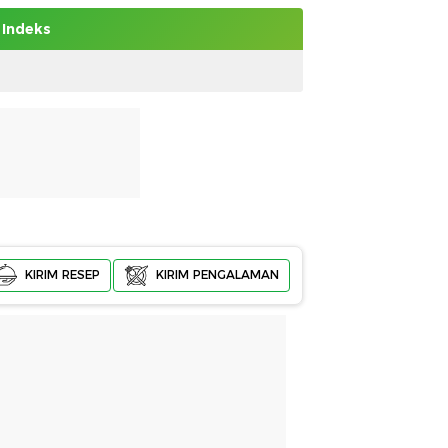
Indeks
KIRIM RESEP
KIRIM PENGALAMAN