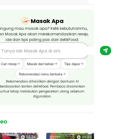
Masak Apa
ingung mau masak apa? Ketik kebutuhanmu,
an Masak Apa akan merekomendasikan resep,
ide dan tips paling pas dari detikFood.
Cari resep
Masak dari bahan
Tips dapur
Rekomendasi menu berbuka
Rekomendasi dihasilkan dengan bantuan AI
berdasarkan konten detikFood. Pembaca disarankan
untuk tetap melakukan pengecekan ulang sebelum
digunakan.
deo
02:34
01:23