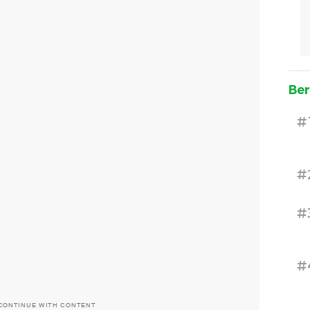
Ber
#
#
#
#
CONTINUE WITH CONTENT