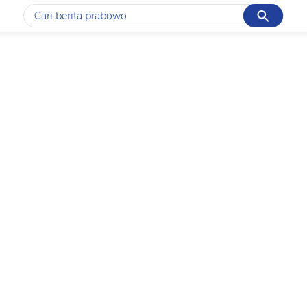
Cancel
Yang sedang ramai dicari
#1
data live draw sgp
#2
k-talk
#3
kebakaran
#4
prabowo
#5
gempa hari ini
Promoted
Terakhir yang dicari
Loading...