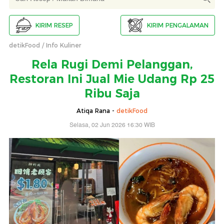
KIRIM RESEP
KIRIM PENGALAMAN
detikFood
Info Kuliner
Rela Rugi Demi Pelanggan,
Restoran Ini Jual Mie Udang Rp 25
Ribu Saja
Atiqa Rana -
detikFood
Selasa, 02 Jun 2026 16:30 WIB