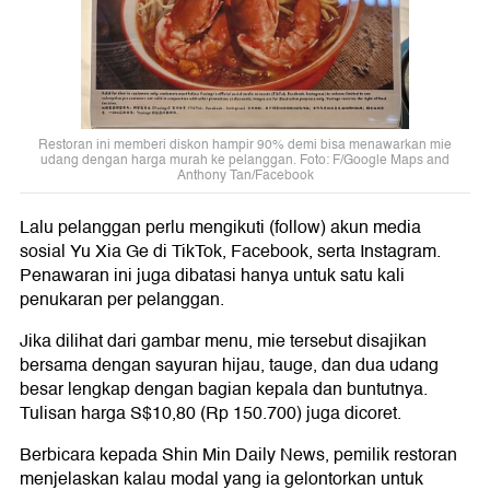
Restoran ini memberi diskon hampir 90% demi bisa menawarkan mie
udang dengan harga murah ke pelanggan. Foto: F/Google Maps and
Anthony Tan/Facebook
Lalu pelanggan perlu mengikuti (follow) akun media
sosial Yu Xia Ge di TikTok, Facebook, serta Instagram.
Penawaran ini juga dibatasi hanya untuk satu kali
penukaran per pelanggan.
Jika dilihat dari gambar menu, mie tersebut disajikan
bersama dengan sayuran hijau, tauge, dan dua udang
besar lengkap dengan bagian kepala dan buntutnya.
Tulisan harga S$10,80 (Rp 150.700) juga dicoret.
Berbicara kepada Shin Min Daily News, pemilik restoran
menjelaskan kalau modal yang ia gelontorkan untuk