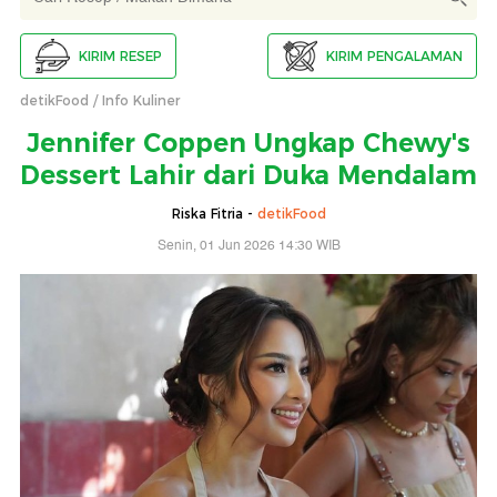
KIRIM RESEP
KIRIM PENGALAMAN
detikFood
Info Kuliner
Jennifer Coppen Ungkap Chewy's
Dessert Lahir dari Duka Mendalam
Riska Fitria -
detikFood
Senin, 01 Jun 2026 14:30 WIB