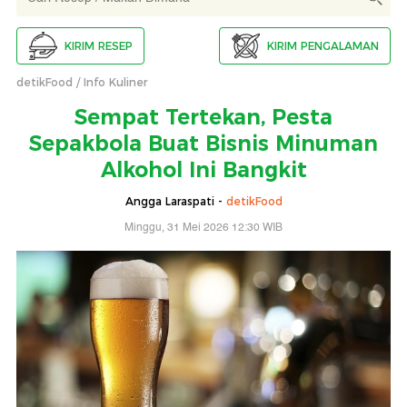
KIRIM RESEP
KIRIM PENGALAMAN
detikFood
Info Kuliner
Sempat Tertekan, Pesta
Sepakbola Buat Bisnis Minuman
Alkohol Ini Bangkit
Angga Laraspati -
detikFood
Minggu, 31 Mei 2026 12:30 WIB