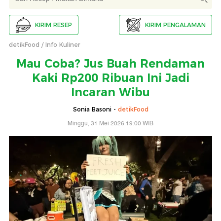
KIRIM RESEP
KIRIM PENGALAMAN
detikFood
Info Kuliner
Mau Coba? Jus Buah Rendaman
Kaki Rp200 Ribuan Ini Jadi
Incaran Wibu
Sonia Basoni -
detikFood
Minggu, 31 Mei 2026 19:00 WIB