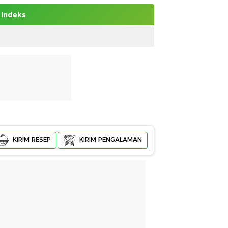
Indeks
KIRIM RESEP
KIRIM PENGALAMAN