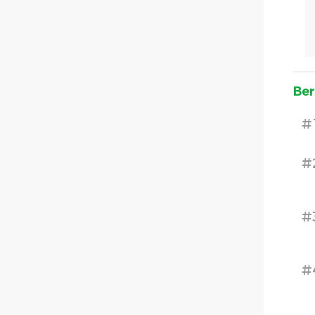
Ber
#
#
#
#