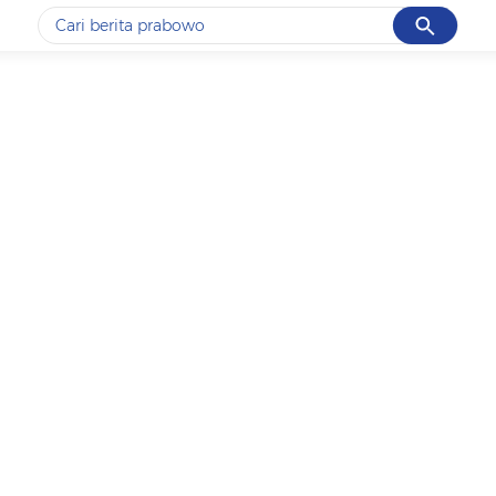
Cancel
Yang sedang ramai dicari
#1
data live draw sgp
#2
piala presiden 2026
#3
prabowo
#4
iran
#5
gempa hari ini
Promoted
Terakhir yang dicari
Loading...