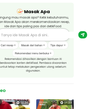
Masak Apa
ingung mau masak apa? Ketik kebutuhanmu,
an Masak Apa akan merekomendasikan resep,
ide dan tips paling pas dari detikFood.
Cari resep
Masak dari bahan
Tips dapur
Rekomendasi menu berbuka
Rekomendasi dihasilkan dengan bantuan AI
berdasarkan konten detikFood. Pembaca disarankan
untuk tetap melakukan pengecekan ulang sebelum
digunakan.
deo
02:34
01:23