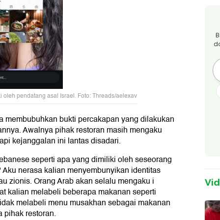
B
d
ki oleh pendatang asal Israel. Foto: Threads/aelexav
ga membubuhkan bukti percakapan yang dilakukan
gannya. Awalnya pihak restoran masih mengaku
pi kejanggalan ini lantas disadari.
banese seperti apa yang dimiliki oleh seseorang
h? Aku nerasa kalian menyembunyikan identitas
tau zionis. Orang Arab akan selalu mengaku i
Vi
t kalian melabeli beberapa makanan seperti
 tidak melabeli menu musakhan sebagai makanan
a pihak restoran.