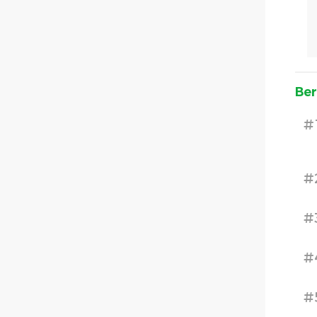
Ber
#
#
#
#
#