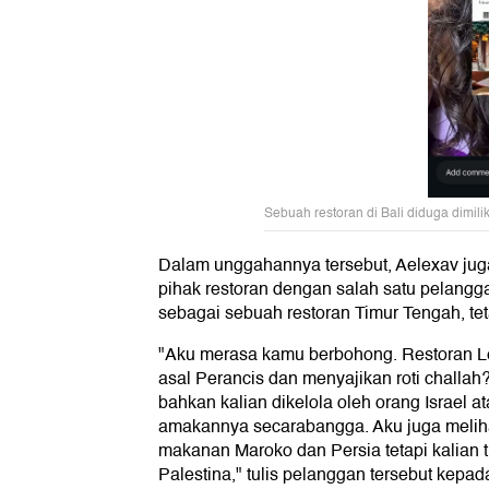
Sebuah restoran di Bali diduga dimili
Dalam unggahannya tersebut, Aelexav ju
pihak restoran dengan salah satu pelang
sebagai sebuah restoran Timur Tengah, teta
"Aku merasa kamu berbohong. Restoran Le
asal Perancis dan menyajikan roti challa
bahkan kalian dikelola oleh orang Israel a
amakannya secarabangga. Aku juga meliha
makanan Maroko dan Persia tetapi kalian
Palestina," tulis pelanggan tersebut kepad