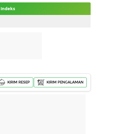
Indeks
KIRIM RESEP
KIRIM PENGALAMAN