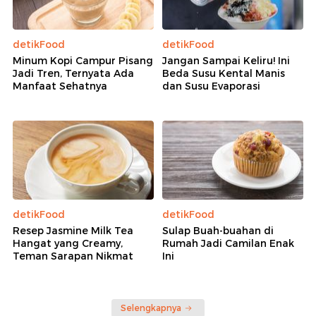
detikFood
detikFood
Minum Kopi Campur Pisang
Jangan Sampai Keliru! Ini
Jadi Tren, Ternyata Ada
Beda Susu Kental Manis
Manfaat Sehatnya
dan Susu Evaporasi
detikFood
detikFood
Resep Jasmine Milk Tea
Sulap Buah-buahan di
Hangat yang Creamy,
Rumah Jadi Camilan Enak
Teman Sarapan Nikmat
Ini
Selengkapnya