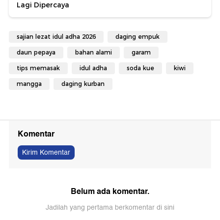
Lagi Dipercaya
sajian lezat idul adha 2026
daging empuk
daun pepaya
bahan alami
garam
tips memasak
idul adha
soda kue
kiwi
mangga
daging kurban
Komentar
Kirim Komentar
Belum ada komentar.
Jadilah yang pertama berkomentar di sini