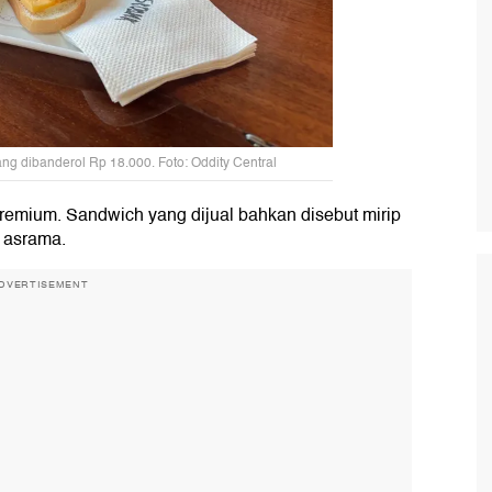
g dibanderol Rp 18.000. Foto: Oddity Central
remium. Sandwich yang dijual bahkan disebut mirip
 asrama.
DVERTISEMENT