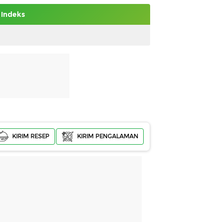
Indeks
KIRIM RESEP
KIRIM PENGALAMAN