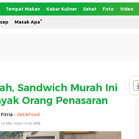
Tempat Makan
Kabar Kuliner
Sehat
Foto
Video
esep
Masak Apa
h, Sandwich Murah Ini
anyak Orang Penasaran
 Fitria -
detikFood
 19 Mei 2026 18:00 WIB