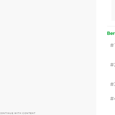
Ber
#
#
#
#
CONTINUE WITH CONTENT