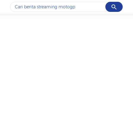
Cancel
Yang sedang ramai dicari
#1
ketik
#2
bromo
#3
streaming motogp
#4
prabowo
#5
data live draw sgp
Promoted
Terakhir yang dicari
Loading...