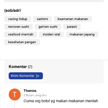
(sob/adr)
cacing hidup
sashimi
keamanan makanan
restoran sushi
gatten sushi
parasit
seafood mentah
insiden viral
makanan jepang
kesehatan pangan