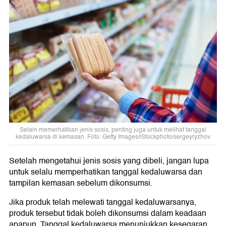
Selain memerhatikan jenis sosis, penting juga untuk melihat tanggal
kedaluwarsa di kemasan. Foto: Getty Images/iStockphoto/sergeyryzhov
Setelah mengetahui jenis sosis yang dibeli, jangan lupa
untuk selalu memperhatikan tanggal kedaluwarsa dan
tampilan kemasan sebelum dikonsumsi.
Jika produk telah melewati tanggal kedaluwarsanya,
produk tersebut tidak boleh dikonsumsi dalam keadaan
apapun. Tanggal kedaluwarsa menunjukkan kesegaran