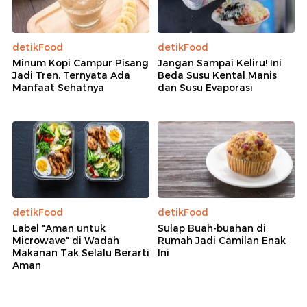
detikFood
detikFood
Minum Kopi Campur Pisang
Jangan Sampai Keliru! Ini
Jadi Tren, Ternyata Ada
Beda Susu Kental Manis
Manfaat Sehatnya
dan Susu Evaporasi
detikFood
detikFood
Label "Aman untuk
Sulap Buah-buahan di
Microwave" di Wadah
Rumah Jadi Camilan Enak
Makanan Tak Selalu Berarti
Ini
Aman