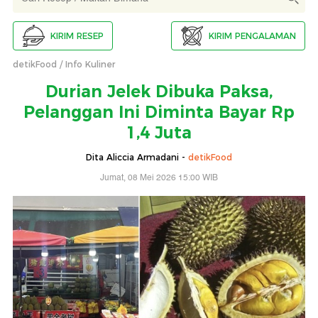
KIRIM RESEP
KIRIM PENGALAMAN
detikFood
Info Kuliner
Durian Jelek Dibuka Paksa,
Pelanggan Ini Diminta Bayar Rp
1,4 Juta
Dita Aliccia Armadani -
detikFood
Jumat, 08 Mei 2026 15:00 WIB