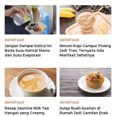
detikFood
detikFood
Jangan Sampai Keliru! Ini
Minum Kopi Campur Pisang
Beda Susu Kental Manis
Jadi Tren, Ternyata Ada
dan Susu Evaporasi
Manfaat Sehatnya
detikFood
detikFood
Resep Jasmine Milk Tea
Sulap Buah-buahan di
Hangat yang Creamy,
Rumah Jadi Camilan Enak