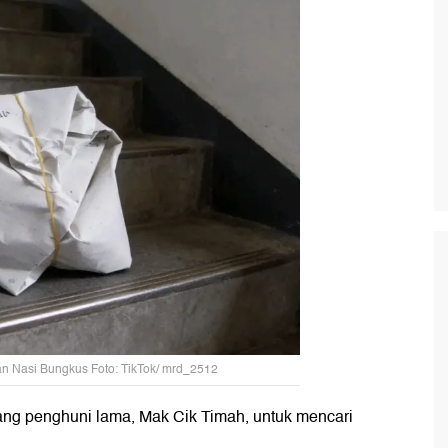
an Nasi Bungkus Foto: TikTok/ mrd_2512
ang penghuni lama, Mak Cik Timah, untuk mencari