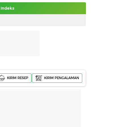
Indeks
KIRIM RESEP
KIRIM PENGALAMAN