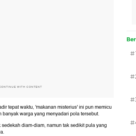
Ber
#
#
CONTINUE WITH CONTENT
#
adir tepat waktu, 'makanan misterius' ini pun memicu
in banyak warga yang menyadari pola tersebut.
#
sedekah diam-diam, namun tak sedikit pula yang
a.