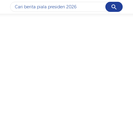
Cancel
Yang sedang ramai dicari
#1
piala presiden 2026
#2
prabowo
#3
gempa hari ini
#4
demo
#5
iran
Promoted
Terakhir yang dicari
Loading...