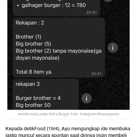
wanita buka jastip Aldi's Burger Foto: Instagram/@ayuyeyooo
Kepada detikFood (19/4), Ayu mengungkap ide membuka
jastip muncul secara spontan saat dirinya ingin membeli