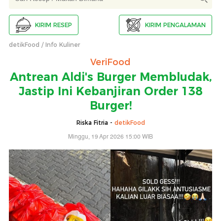
KIRIM RESEP
KIRIM PENGALAMAN
detikFood
Info Kuliner
VeriFood
Antrean Aldi's Burger Membludak,
Jastip Ini Kebanjiran Order 138
Burger!
Riska Fitria -
detikFood
Minggu, 19 Apr 2026 15:00 WIB