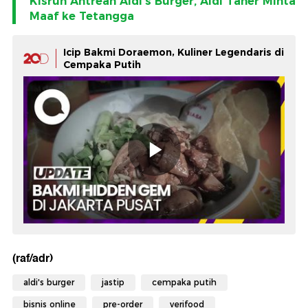
Kisruh Antrean Aldi's Burger, Aldi Taher Minta
Maaf ke Tetangga
Icip Bakmi Doraemon, Kuliner Legendaris di
Cempaka Putih
(raf/adr)
aldi's burger
jastip
cempaka putih
bisnis online
pre-order
verifood