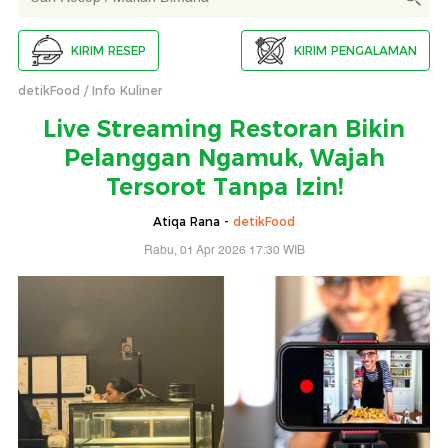
KIRIM RESEP
KIRIM PENGALAMAN
detikFood
Info Kuliner
Live Streaming Restoran Bikin
Pelanggan Ngamuk, Wajah
Tersorot Tanpa Izin!
Atiqa Rana -
detikFood
Rabu, 01 Apr 2026 17:30 WIB