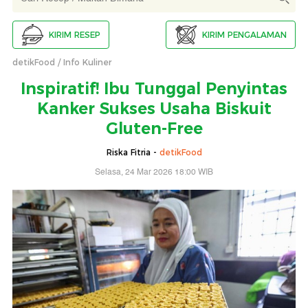
KIRIM RESEP
KIRIM PENGALAMAN
detikFood
Info Kuliner
Inspiratif! Ibu Tunggal Penyintas
Kanker Sukses Usaha Biskuit
Gluten-Free
Riska Fitria -
detikFood
Selasa, 24 Mar 2026 18:00 WIB