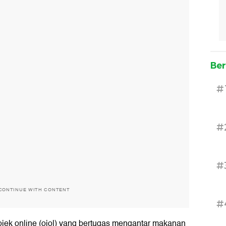
Ber
#
#
#
CONTINUE WITH CONTENT
#
jek online (ojol) yang bertugas mengantar makanan