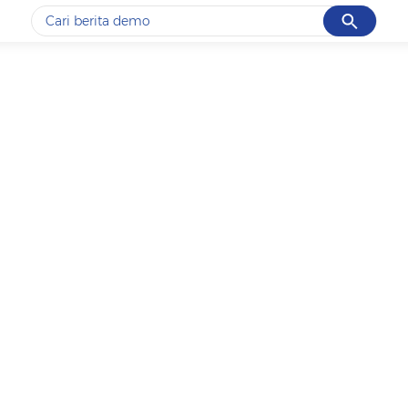
Cancel
Yang sedang ramai dicari
#1
gempa hari ini
#2
gempa
#3
prabowo
#4
iran
#5
demo
Promoted
Terakhir yang dicari
Loading...