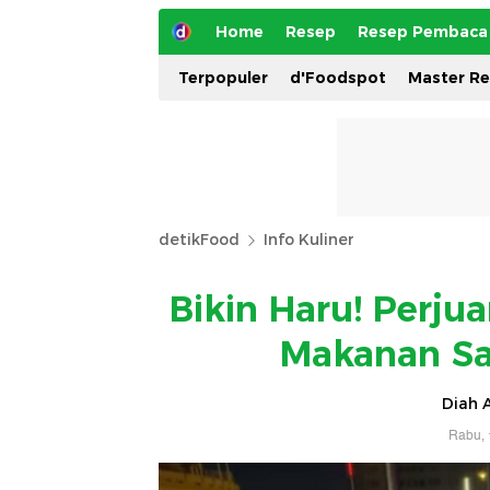
Home
Resep
Resep Pembaca
Terpopuler
d'Foodspot
Master R
detikFood
Info Kuliner
Bikin Haru! Perju
Makanan Sa
Diah A
Rabu, 