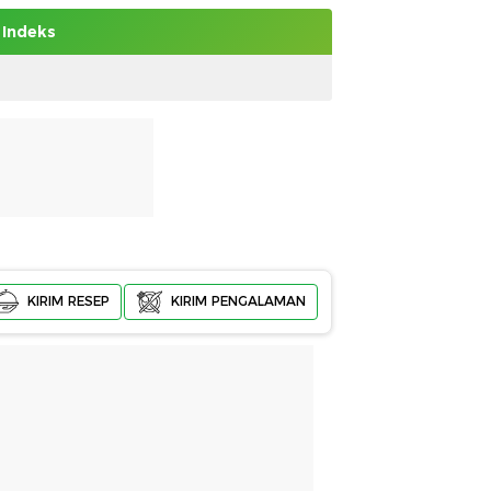
Indeks
KIRIM RESEP
KIRIM PENGALAMAN