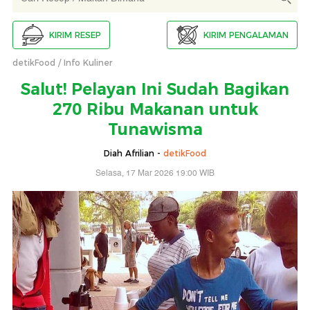
KIRIM RESEP
KIRIM PENGALAMAN
detikFood
Info Kuliner
Salut! Pelayan Ini Sudah Bagikan
270 Ribu Makanan untuk
Tunawisma
Diah Afrilian -
detikFood
Selasa, 17 Mar 2026 19:00 WIB